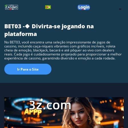
=
BET03 -🍀 Divirta-se jogando na
plataforma
No BET03, você encontra uma seleção impressionante de jogos de
cassino, incluindo caça-níqueis vibrantes com gráficos incríveis, roleta
cheia de emoção, blackjack, bacará e até pôquer ao vivo com dealers
reais. Cada jogo é cuidadosamente projetado para proporcionar a melhor
experiência de cassino, garantindo diversão e emoção a cada rodada.
Ir Para o Site