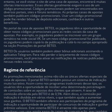
entanto, se você visitar o site de uma casa de apostas, encontrará muitas
ofertas interessantes. Essas ofertas geralmente exigem o uso de um
código promocional. Códigos promocionais podem ser encontrados em
diversos portais, sites e fóruns temáticos. As próprias casas de apostas
também publicam códigos promocionais. Usar um código promocional
pode lhe render bônus de depósito adicionais, cashback e outros
benefícios.
No portal da casa de apostas BET03, os jogadores têm a oportunidade de
obter novos códigos promocionais para as redes sociais da casa de
apostas. Por exemplo, os jogadores podem se inscrever em um grupo
temático na rede social VK. Se um novo código promocional for publicado,
os jogadores podem copiá-lo da publicação e colá-lo no campo apropriado
na seção Promoções do portal BET03.
BET03 Os usuários também podem obter bônus adicionais assinando o
aplicativo Telegram. Para não perder o lançamento de novos códigos
promocionais, você precisa ativar as notificações de notícias publicadas
nessas redes sociais.
Regime de referência
As promoções mencionadas acima não são as únicas ofertas especiais da
casa de apostas. O portal BET03 também possui um sistema de indicação
muito lucrativo. Assim como nos programas tradicionais desse tipo, os
usuários têm a oportunidade de receber uma determinada porcentagem
de comissões sobre as apostas dos clientes que atraem. A taxa de
comissão oferecida pelo BET03 é de 0,5%. Além disso, a comissão por
indicação é dividida em vários níveis, o que também ajuda a aumentar
seus ganhos. O BET03 também oferece aos participantes do programa de
indicação a oportunidade de participar de concursos de indicação e ganhar
prêmios valiosos. Este sistema BET03 é atraente não apenas para
jogadores com uma ampla gama de canais de comunicação, mas também