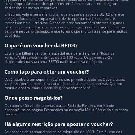
para proprietários de sites públicos temáticos e canais do Telegram
dedicados a apostas esportivas.
Em suma, vale a pena mencionar que a casa de apostas BET03 oferece
aos jogadores uma ampla variedade de oportunidades de apostas
interessantes e lucrativas. A casa de apostas também oferece algumas
ofertas que permitem que você comece a jogar imediatamente, mesmo
sem um pequeno depósito, o que torna o site muito atraente para muitos
usuários.
O que é um voucher da BET03?
Este é um bilhete de loteria especial que permite girar a "Roda da
Fortuna". Ele contém prêmios de até 100 reais. Os ganhos serão
depositados na sua conta BET03 na forma de valor líquido.
Como faço para obter um voucher?
Você receberá um cupom inicial no seu primeiro depósito. Depois disso,
você receberá cupons para caça-níqueis e apostas esportivas. Quanto
maior a aposta, mais cupons de giro você receberá.
Onde posso resgatá-los?
Os cupons são válidos apenas para a Roda da Fortuna. Você pode
encontrá-los na página Promoções ou na seção Meus Bônus da sua conta
pessoal.
Há alguma restrição para apostar o voucher?
As chances de ganhar dinheiro na roleta são de 100%. Esta é uma das