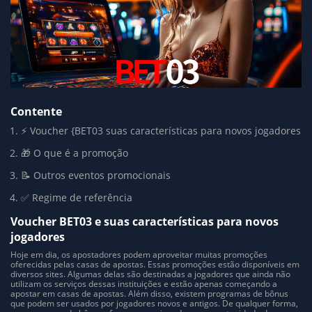
Contente
⚡ Voucher {
BET03
suas características para novos jogadores
🎁 O que é a promoção
📝 Outros eventos promocionais
✅ Regime de referência
Voucher BET03 e suas características para novos
jogadores
Hoje em dia, os apostadores podem aproveitar muitas promoções
oferecidas pelas casas de apostas. Essas promoções estão disponíveis em
diversos sites. Algumas delas são destinadas a jogadores que ainda não
utilizam os serviços dessas instituições e estão apenas começando a
apostar em casas de apostas. Além disso, existem programas de bônus
que podem ser usados ​​por jogadores novos e antigos. De qualquer forma,