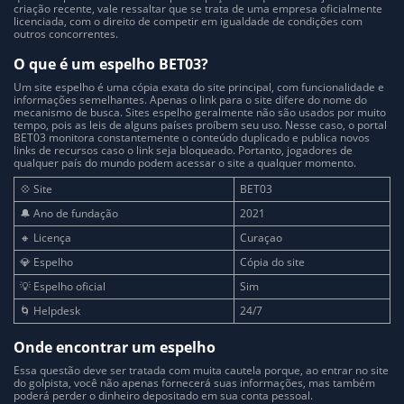
criação recente, vale ressaltar que se trata de uma empresa oficialmente
licenciada, com o direito de competir em igualdade de condições com
outros concorrentes.
O que é um espelho BET03?
Um site espelho é uma cópia exata do site principal, com funcionalidade e
informações semelhantes. Apenas o link para o site difere do nome do
mecanismo de busca. Sites espelho geralmente não são usados ​​por muito
tempo, pois as leis de alguns países proíbem seu uso. Nesse caso, o portal
BET03 monitora constantemente o conteúdo duplicado e publica novos
links de recursos caso o link seja bloqueado. Portanto, jogadores de
qualquer país do mundo podem acessar o site a qualquer momento.
💠 Site
BET03
🔔 Ano de fundação
2021
🔸 Licença
Curaçao
💎 Espelho
Cópia do site
💡 Espelho oficial
Sim
🌀 Helpdesk
24/7
Onde encontrar um espelho
Essa questão deve ser tratada com muita cautela porque, ao entrar no site
do golpista, você não apenas fornecerá suas informações, mas também
poderá perder o dinheiro depositado em sua conta pessoal.