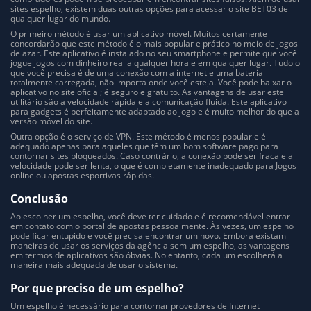
sites espelho, existem duas outras opções para acessar o site BET03 de
qualquer lugar do mundo.
O primeiro método é usar um aplicativo móvel. Muitos certamente
concordarão que este método é o mais popular e prático no meio de jogos
de azar. Este aplicativo é instalado no seu smartphone e permite que você
jogue jogos com dinheiro real a qualquer hora e em qualquer lugar. Tudo o
que você precisa é de uma conexão com a internet e uma bateria
totalmente carregada, não importa onde você esteja. Você pode baixar o
aplicativo no site oficial; é seguro e gratuito. As vantagens de usar este
utilitário são a velocidade rápida e a comunicação fluida. Este aplicativo
para gadgets é perfeitamente adaptado ao jogo e é muito melhor do que a
versão móvel do site.
Outra opção é o serviço de VPN. Este método é menos popular e é
adequado apenas para aqueles que têm um bom software pago para
contornar sites bloqueados. Caso contrário, a conexão pode ser fraca e a
velocidade pode ser lenta, o que é completamente inadequado para Jogos
online ou apostas esportivas rápidas.
Сonclusão
Ao escolher um espelho, você deve ter cuidado e é recomendável entrar
em contato com o portal de apostas pessoalmente. Às vezes, um espelho
pode ficar entupido e você precisa encontrar um novo. Embora existam
maneiras de usar os serviços da agência sem um espelho, as vantagens
em termos de aplicativos são óbvias. No entanto, cada um escolherá a
maneira mais adequada de usar o sistema.
Por que preciso de um espelho?
Um espelho é necessário para contornar provedores de Internet